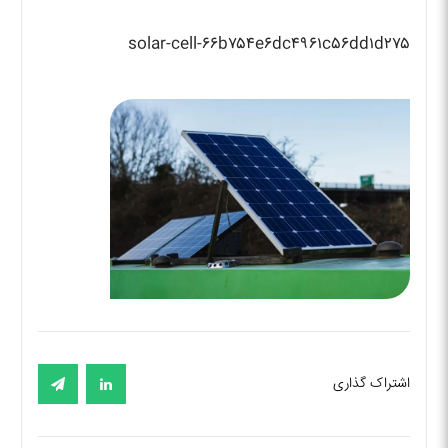
solar-cell-۶۶b۷۵۴e۶dc۴۹۶۱c۵۶dd۱d۲۷۵
اشتراک گذاری