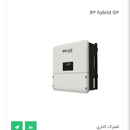
X۳ hybrid G۳
اشتراک گذاری