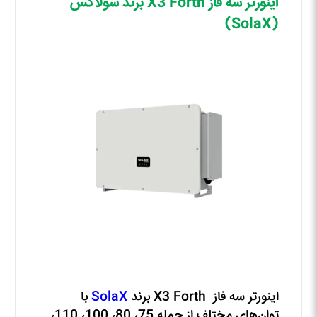
اینورتر سه فاز X3 Forth برند سولاکس
(SolaX)
اینورتر سه فاز X3 Forth برند
SolaX
با
توان‌های مختلف از جمله 75، 80، 100، 110،