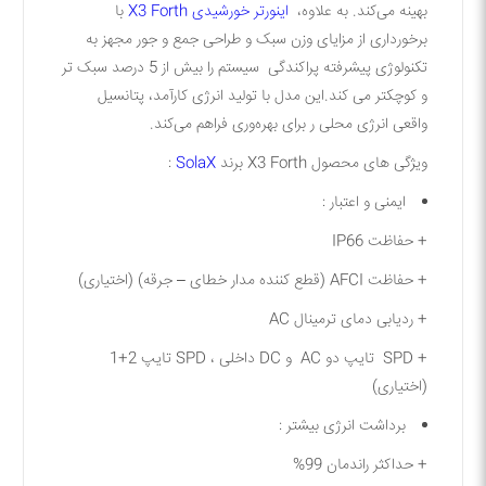
بهینه می‌کند. به علاوه،
اینورتر خورشیدی X3 Forth
با
برخورداری از مزایای وزن سبک و طراحی جمع و جور مجهز به
تکنولوژی پیشرفته پراکندگی سیستم را بیش از 5 درصد سبک تر
و کوچکتر می کند.این مدل با تولید انرژی کارآمد، پتانسیل
واقعی انرژی محلی ر برای بهره‌وری فراهم می‌کند.
ویژگی های محصول X3 Forth برند
SolaX
:
ایمنی و اعتبار :
+ حفاظت IP66
+ حفاظت AFCI (قطع کننده مدار خطای – جرقه) (اختیاری)
+ ردیابی دمای ترمینال AC
+ SPD تایپ دو AC و DC داخلی ، SPD تایپ 2+1
(اختیاری)
برداشت انرژی بیشتر :
+ حداکثر راندمان 99%