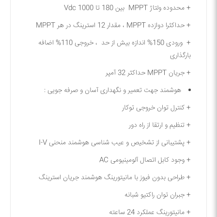
+ محدوده ولتاژ MPPT بین 180 تا 1000 Vdc
+ حداکثرا دوازده MPPT ، مقدار 12 استرینگ در هر MPPT
+ ورودی 150% اندازه بیش از حد ، خروجی 110% اضافه
بارگذاری
+ جریان MPPT حداکثر 32 آمپر
هوشمند جهت تعمیر و نگهداری آسان و صرفه جویی :
+ کنترل توان خروجی توکار
+ تنظیم و ارتقا از راه دور
+ پشتیبانی از تشخیص و عیب شناسی هوشمند منحنی I-V
+ وجود کابل اتصال آلومینیومی AC
+ طراحی بدون فیوز با مانیتورینگ هوشمند جریان استرینگ
+ جبران توان راکتیو شبانه
+ مانیتورینگ عملکرد 24 ساعته