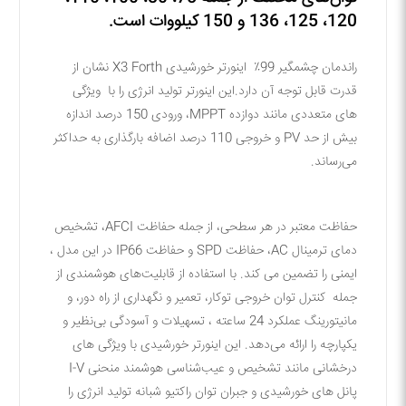
120، 125، 136 و 150 کیلووات است.
راندمان چشمگیر 99٪ اینورتر خورشیدی X3 Forth نشان از
قدرت قابل توجه آن دارد.این اینورتر تولید انرژی را با ویژگی
های متعددی مانند دوازده MPPT، ورودی 150 درصد اندازه
بیش از حد PV و خروجی 110 درصد اضافه بارگذاری به حداکثر
می‌رساند.
حفاظت معتبر در هر سطحی، از جمله حفاظت AFCI، تشخیص
دمای ترمینال AC، حفاظت SPD و حفاظت IP66 در این مدل ،
ایمنی را تضمین می کند. با استفاده از قابلیت‌های هوشمندی از
جمله کنترل توان خروجی توکار، تعمیر و نگهداری از راه دور، و
مانیتورینگ عملکرد 24 ساعته ، تسهیلات و آسودگی بی‌نظیر و
یکپارچه را ارائه می‌دهد. این اینورتر خورشیدی با ویژگی های
درخشانی مانند تشخیص و عیب‌شناسی هوشمند منحنی I-V
پانل های خورشیدی و جبران توان راکتیو شبانه تولید انرژی را