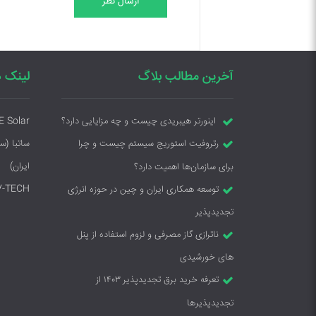
ارسال نظر
آخرین مطالب بلاگ
لینک ه
E Solar
اینورتر هیبریدی چیست و چه مزایایی دارد؟
ساتبا (س
رتروفیت استوریج سیستم چیست و چرا
ایران)
برای سازمان‌ها اهمیت دارد؟
V-TECH
توسعه همکاری ایران و چین در حوزه انرژی
تجدیدپذیر
ناترازی گاز مصرفی و لزوم استفاده از پنل
های خورشیدی
تعرفه خرید برق تجدیدپذیر ۱۴۰۳ از
تجدیدپذیرها