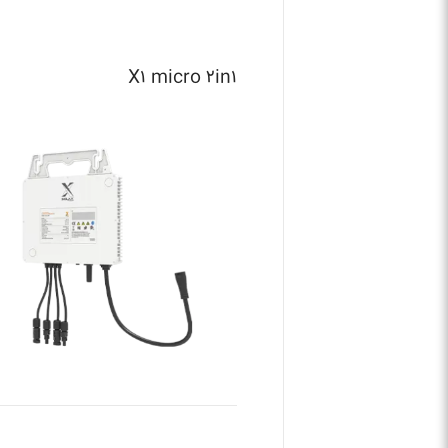
X۱ micro ۲in۱