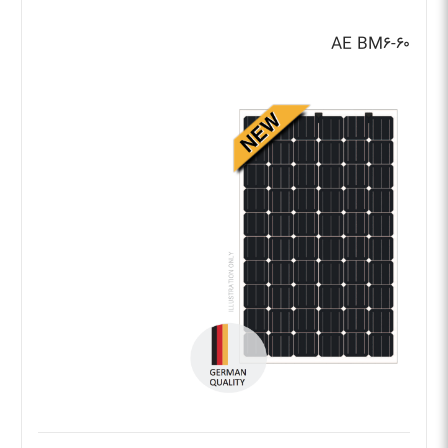
AE BM۶-۶۰