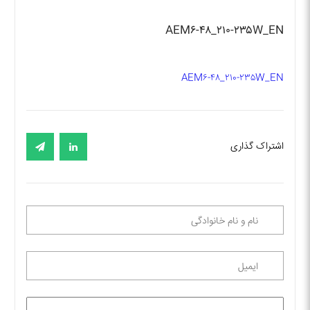
AEM۶-۴۸_۲۱۰-۲۳۵W_EN
AEM۶-۴۸_۲۱۰-۲۳۵W_EN
اشتراک گذاری