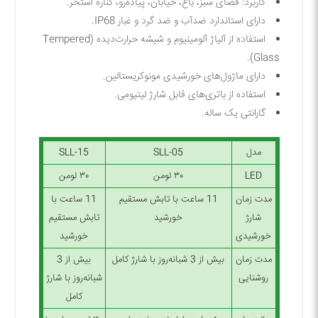
کاربرد: فضای سبز، باغ، خیابان، پیاده‌رو، کناره استخر.
دارای استاندارد ضدآب و ضد گرد و غبار IP68.
استفاده از آلیاژ آلومینیوم و شیشه حرارت‌دیده (Tempered
Glass).
دارای ماژول‌های خورشیدی مونو‌کریستالین.
استفاده از باتری‌های قابل شارژ لیتیومی.
گارانتی یک ساله.
مدل
SLL-05
SLL-15
LED
۳۰ لومن
۳۰ لومن
مدت زمان
11 ساعت با تابش مستقیم
11 ساعت با
شارژ
خورشید
تابش مستقیم
خورشیدی
خورشید
مدت زمان
بیش از 3 شبانه‌روز با شارژ کامل
بیش از 3
روشنایی
شبانه‌روز با شارژ
کامل