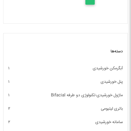
دسته‌ها
آبگرمکن خورشیدی
۱
پنل خورشیدی
۱
ماژول خورشیدی-تکنولوژی دو طرفه Bifacial
۱
باتری لیتیومی
۲
سامانه خورشیدی
۲