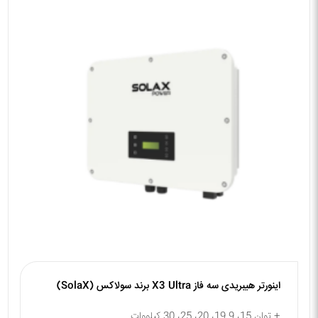
اینورتر هیبریدی سه فاز X3 Ultra برند سولاکس (SolaX)
+ توان 15، 19.9، 20، 25، 30 کیلووات