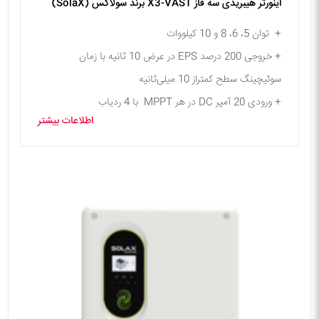
اینورتر هیبریدی سه فاز X3-VAST برند سولاکس (SolaX)
+ توان 5، 6، 8 و 10 کیلووات
+ خروجی 200 درصد EPS در عرض 10 ثانیه با زمان
سوئیچینگ سطح کمتراز 10 میلی‌ثانیه
+ ورودی 20 آمپر DC در هر MPPT با 4 ردیاب
اطلاعات بیشتر