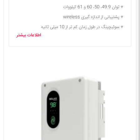
+ توان 49.9، 50، 60 و 61 کیلووات
+ پشتیبانی از اندازه گیری wireless
+ سوئیچینگ در طول زمان کم تر از 10 میلی ثانیه
اطلاعات بیشتر