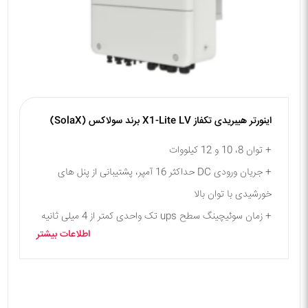
اینورتر هیبریدی تکفاز X1-Lite LV برند سولاکس (SolaX)
+ توان 8، 10 و 12 کیلووات
+ جریان ورودی DC حداکثر 16 آمپر، پشتیبانی از پنل های
خورشیدی با توان بالا
+ زمان سوئیچینگ سطح ups تک واحدی کمتر از 4 میلی ثانیه
اطلاعات بیشتر