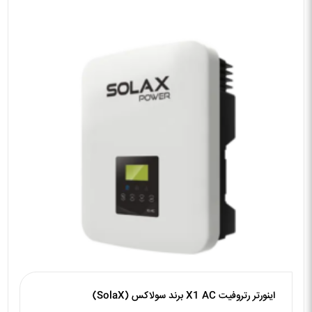
اینورتر رتروفیت X1 AC برند سولاکس (SolaX)