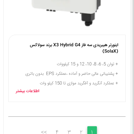
اینورتر هیبریدی سه‌ فاز X3 Hybrid G4 برند سولاکس
(SolaX)
+ توان 5، 6، 8، 10، 12 و 15 کیلووات
+ پشتیبانی عالی حاضر و آماده ،عملکرد EPS بدون باتری
+ عملکرد آنگرید و آفگرید موازی تا 150 کیلو وات
اطلاعات بیشتر
>>
۴
۳
۲
۱