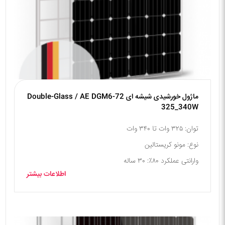
ماژول خورشیدی شیشه ای Double-Glass / AE DGM6-72
325_340W
توان: ۳۲۵ وات تا ۳۴۰ وات
نوع: مونو کریستالین
وارانتی عملکرد ۸۰٪: ۳۰ ساله
اطلاعات بیشتر