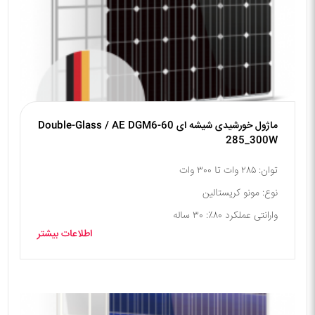
ماژول خورشیدی شیشه ای Double-Glass / AE DGM6-60
285_300W
توان: ۲۸۵ وات تا ۳۰۰ وات
نوع: مونو کریستالین
وارانتی عملکرد ۸۰٪: ۳۰ ساله
اطلاعات بیشتر