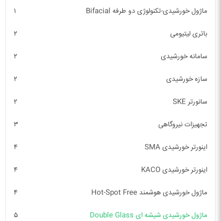
ماژول خورشیدی-تکنولوژی دو طرفه Bifacial
۱
باتری لیتیومی
۲
سامانه خورشیدی
۲
سازه خورشیدی
۲
سانورتر SKE
۲
تجهیزات نیروگاهی
۳
اینورتر خورشیدی SMA
۴
اینورتر خورشیدی KACO
۴
ماژول خورشیدی هوشمند Hot-Spot Free
۴
ماژول خورشیدی شیشه ای Double Glass
۵