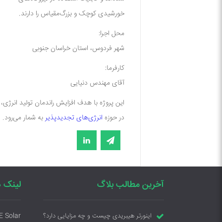
خورشیدی کوچک و بزرگ‌مقیاس را دارند.
محل اجرا:
شهر فردوس، استان خراسان جنوبی
کارفرما:
آقای مهندس دنیایی
این پروژه با هدف
افزایش راندمان تولید انرژی،
در حوزه
انرژی‌های تجدیدپذیر
به شمار می‌رود.
آخرین مطالب بلاگ
لینک ه
E Solar
اینورتر هیبریدی چیست و چه مزایایی دارد؟