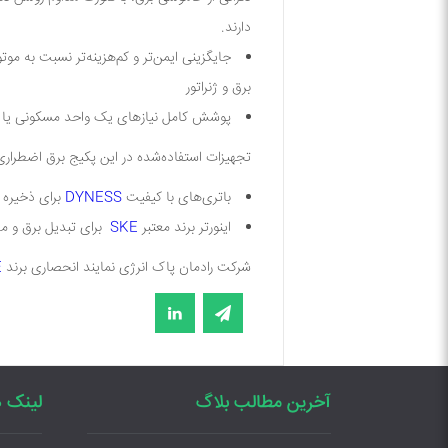
دارند.
جایگزینی ایمن‌تر و کم‌هزینه‌تر نسبت به موتو
برق و ژنراتور
پوشش کامل نیازهای یک واحد مسکونی یا ا
تجهیزات استفاده‌شده در این پکیج برق اضطراری
باتری‌های با کیفیت
DYNESS
برای ذخیره 
اینورتر برند معتبر
SKE
برای تبدیل برق و 
شرکت رادمان پاک انرژی نمایند انحصاری برند
E
آخرین مطالب بلاگ
لینک ه