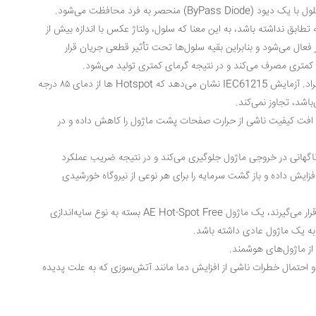
در فناوری هوشمند ماژول‌های AE، هر سلول با یک دیود (ByPass Diode) منحصر به فرد محافظت می‌شود.
طابق نداشته باشد، به این معنا که سلول، ولتاژ عکس با اندازه بیش از
 فعال می‌شود و بنابراین بقیه سلول‌ها تحت تأثیر قطعی جریان قرار
ی کمتری مصرف می‌کند و در نتیجه گرمای کمتری تولید می‌شود.
دمای Hotspot کمتر از ۸۵ درجه سانتی‌گراد. آزمایش IEC61215 نشان می‌دهد که Hotspot ها از دمای ۸۵ درجه
اشد، تجاوز نمی‌کند.
مای کمتر ماژول‌های Hot-Spot Free، افت کیفیت ناشی از حرارت صفحات پشت ماژول را کاهش داده و در
گهانی در خروجی ماژول جلوگیری می‌کند و در نتیجه ضریب عملکرد
Performance Ra) را می‌تواند تا ۳۰٪ افزایش داده و باز گشت سرمایه را برای هر نوعی از نیروگاه خورشیدی
زمانی که چندین سلول تحت تأثیر سایه قرار می‌گیرند، یک ماژول AE Hot-Spot Free بسته به نوع سایه‌اندازی
 از ماژول‌های هوشمند.
احتمال خطرات ناشی از افزایش دما مانند آتش‌سوزی که به علت پدیده