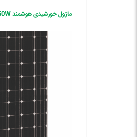
ماژول خورشیدی هوشمند Hot-spot Free / AE SMM6-72 320_350W