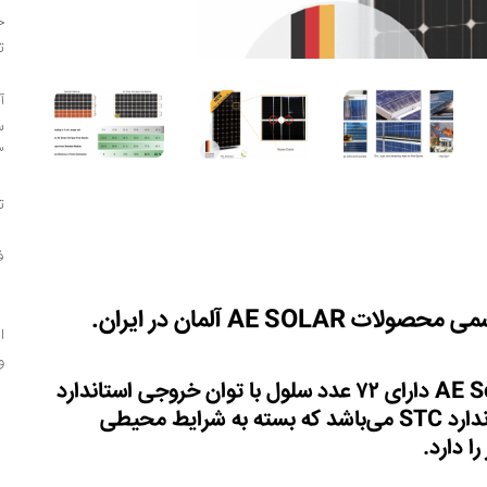
خ
ت
آ
۳
ت
ف
می
محصولات
AE SOLAR
آلمان
در
ایران
.
ایم
وبس
AE Solar دارای ۷۲ عدد سلول با توان خروجی استاندارد
STC می‌باشد که بسته به شرایط محیطی