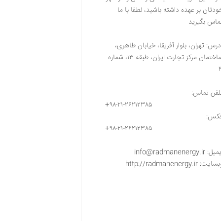
ودتان بر عهده داشته باشید، لطفا با ما
ماس بگیرید
درس: تهران، بلوار آفریقا، خیابان طاهری،
ساختمان مرکز تجارت ایران، طبقه ۱۳، شماره
لفن تماس:
+۹۸-۲۱-۲۶۲۱۲۳۸۵
کس:
+۹۸-۲۱-۲۶۲۱۲۳۸۵
یل: info@radmanenergy.ir
ایت: http://radmanenergy.ir