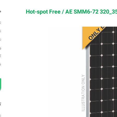
م
ت
ن
وا
گ
ق
ک
ا