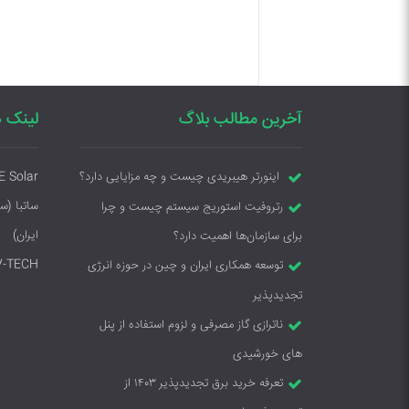
آخرین مطالب بلاگ
لینک ه
E Solar
اینورتر هیبریدی چیست و چه مزایایی دارد؟
ساتبا (س
رتروفیت استوریج سیستم چیست و چرا
ایران)
برای سازمان‌ها اهمیت دارد؟
V-TECH
توسعه همکاری ایران و چین در حوزه انرژی
تجدیدپذیر
ناترازی گاز مصرفی و لزوم استفاده از پنل
های خورشیدی
تعرفه خرید برق تجدیدپذیر ۱۴۰۳ از