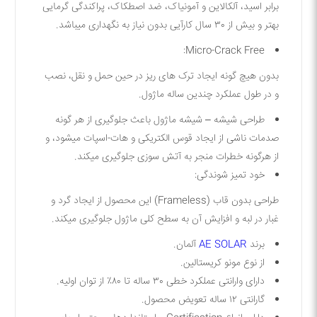
برابر اسید، آلکالاین و آمونیاک، ضد اصطکاک، پراکندگی گرمایی
بهتر و بیش از ۳۰ سال کارآیی بدون نیاز به نگهداری میباشد.
Micro-Crack Free:
بدون هیچ گونه ایجاد ترک های ریز در حین حمل و نقل، نصب
و در طول عملکرد چندین ساله ماژول.
طراحی شیشه – شیشه ماژول باعث جلوگیری از هر گونه
صدمات ناشی از ایجاد قوس الکتریکی و هات-اسپات میشود، و
از هرگونه خطرات منجر به آتش سوزی جلوگیری میکند.
خود تمیز شوندگی:
طراحی بدون قاب (Frameless) این محصول از ایجاد گرد و
غبار در لبه و افزایش آن به سطح کلی ماژول جلوگیری میکند.
برند
AE SOLAR
آلمان
.
از نوع مونو کریستالین
.
دارای وارانتی عملکرد خطی ۳۰ ساله تا ۸۰٪ از توان اولیه
.
گارانتی ۱۲ ساله تعویض محصول
.