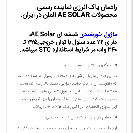
رادمان
پاک
انر
ژی
نماینده
رسمی
محصولات
AE SOLAR
آلمان
در
ایران
.
ماژول
خورشیدی
شیشه ای
AE Solar،
دارای ۷۲ عدد سلول با توان خروجی۳۲۵ تا
۳۴۰ وات در شرایط استاندارد
STC میباشد.
سبکترین ماژول شیشه ای دنیا:
در این نوع از ماژول از شیشه با ضخامت بسیار کم استفاده شده
که مقاومت آن در یک فرآیند حرارتی، بسیار بالا رفته. ضخامت
شیشه استفاده شده در این محصول ۲ میلی متر میباشد، که
ضمن سبک کردن وزن ماژول، مقاومت ان را نیز افزایش داده.
این فناوری انحصاری در اختیار برند AE Solar میباشد.
مقاوم در برابر سخت ترین شرایط محیطی:
از جمله خصوصیات این محصول، ضد آب بودن، ضد خوردگی در